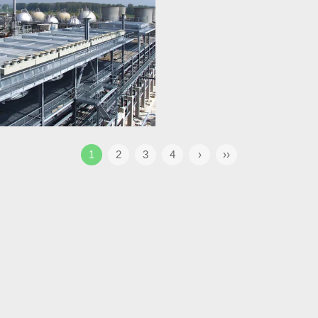
1
2
3
4
›
››