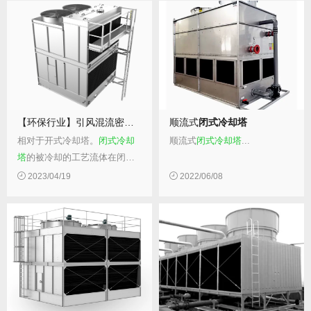
的工艺流体污染，使整套系统
的工艺流体污染， 相对于开式
在运行、维护上更有优势。...
冷却塔。
闭式冷却塔
的被冷却
的工艺流体在闭合的管路中流
动，避免了被冷却...
【环保行业】引风混流密
闭式冷却塔
顺流式
闭式冷却塔
相对于开式冷却塔。
闭式冷却
顺流式
闭式冷却塔
...
塔
的被冷却的工艺流体在闭合
的管路中流动，避免了被冷却
2023/04/19
2022/06/08
水与外界空气直接接触而导致
的工艺流体污染，使整套系统
在运行、维护上更有优势。 相
对于开式冷却塔。
闭式冷却塔
的被冷却的工艺流...