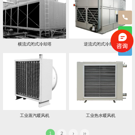
横流式闭式冷却塔
逆流式闭式冷却塔
工业蒸汽暖风机
工业热水暖风机
1
2
›
››