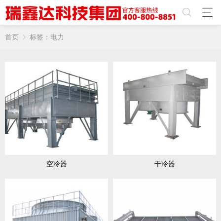
首页
标签：电力
空冷器
干冷器