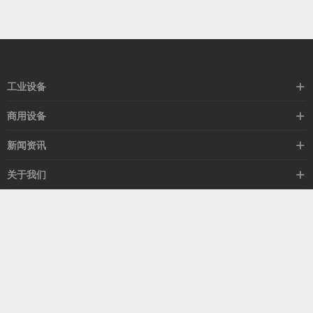
工业设备
空冷器
商用设备
闭式塔
暖风机
新闻资讯
热风机
除湿机
行业新闻
关于我们
换热器
冷气机
公司新闻
集团简介
冷风机
客服热线
媒体新闻
荣誉资质
15505329852
公益活动
服务团队
联系我们
山东省青岛市昌瑞东路7号