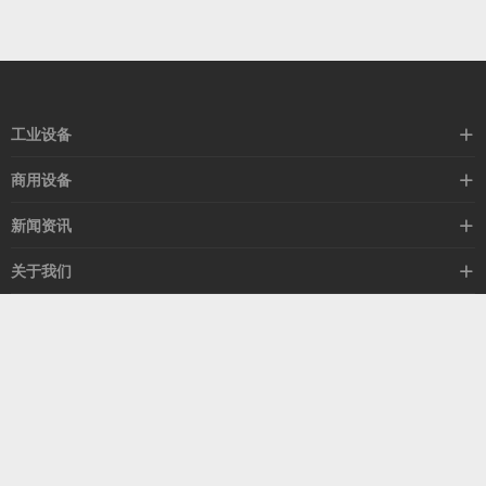
工业设备
空冷器
商用设备
闭式塔
暖风机
新闻资讯
热风机
除湿机
行业新闻
关于我们
换热器
冷气机
公司新闻
集团简介
冷风机
客服热线
媒体新闻
荣誉资质
15505329852
公益活动
服务团队
联系我们
山东省青岛市昌瑞东路7号