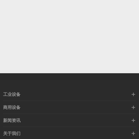
工业设备
空冷器
商用设备
闭式塔
暖风机
新闻资讯
热风机
除湿机
行业新闻
关于我们
换热器
冷气机